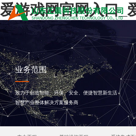
爱游戏网官网入口_
业务范围
致力于创造智能、环保、安全、便捷智慧新生活
智慧产业整体解决方案服务商