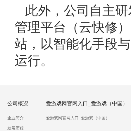
此外，公司自主研
管理平台（云快修）
站，以智能化手段与
运行。
公司概况
爱游戏网官网入口_爱游戏（中国）
企业简介
爱游戏网官网入口_爱游戏（中国）
发展历程