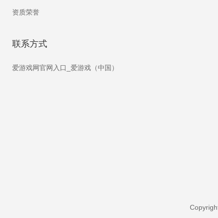
资质荣誉
联系方式
爱游戏网官网入口_爱游戏（中国）
Copyri