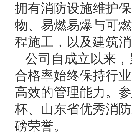
拥有消防设施维护保
物、易燃易爆与可燃
程施工，以及建筑消
公司自成立以来，
合格率始终保持行业
高效的管理能力。
参
杯、山东省优秀消防
磅荣誉。