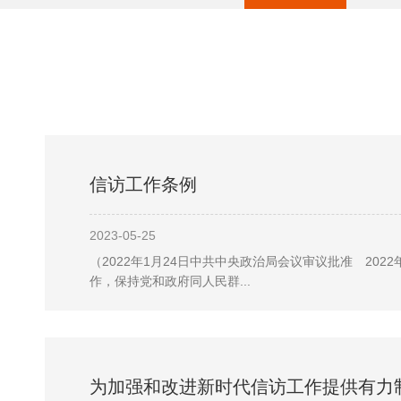
信访工作条例
2023-05-25
（2022年1月24日中共中央政治局会议审议批准 20
作，保持党和政府同人民群...
为加强和改进新时代信访工作提供有力