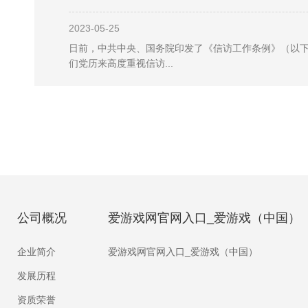
2023-05-25
日前，中共中央、国务院印发了《信访工作条例》（以下
们党历来高度重视信访...
公司概况
爱游戏网官网入口_爱游戏（中国）
企业简介
爱游戏网官网入口_爱游戏（中国）
发展历程
资质荣誉