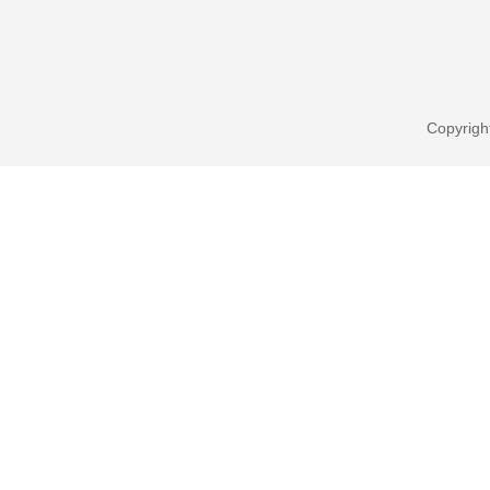
Copyri