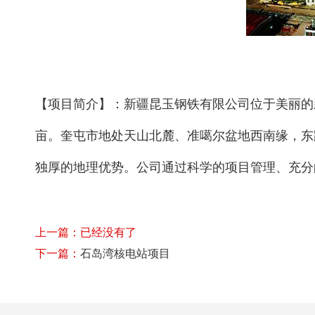
【项目简介】：新疆昆玉钢铁有限公司位于美丽的
亩。奎屯市地处天山北麓、准噶尔盆地西南缘，东
独厚的地理优势。公司通过科学的项目管理、充分
上一篇：已经没有了
下一篇：
石岛湾核电站项目