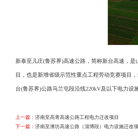
新泰至儿庄
(鲁苏界)高速公路，简称新台高速，是
目，也是新增省级示范性重点工程劳动竞赛项目，
台(鲁苏界)公路马兰屯段沿线220kV及以下电力设
上一篇：
济南至高青高速公路工程电力迁改项目
下一篇：
济南至潍坊高速公路（淄博段）电力设施迁改