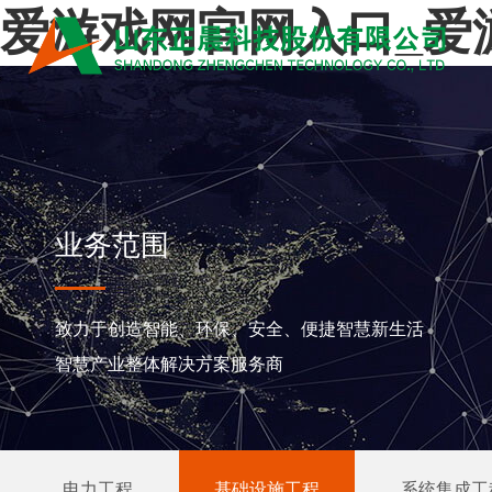
爱游戏网官网入口_爱
业务范围
致力于创造智能、环保、安全、便捷智慧新生活
智慧产业整体解决方案服务商
电力工程
基础设施工程
系统集成工