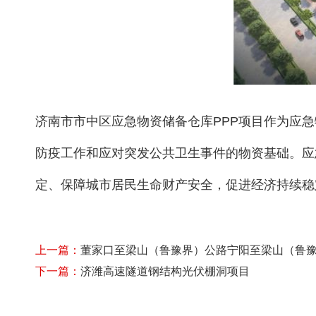
济南市市中区应急物资储备仓库PPP项目作为应
防疫工作和应对突发公共卫生事件的物资基础。应
定、保障城市居民生命财产安全，促进经济持续稳
上一篇：
董家口至梁山（鲁豫界）公路宁阳至梁山（鲁
下一篇：
济潍高速隧道钢结构光伏棚洞项目