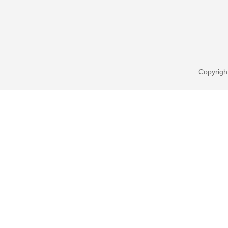
Copyri